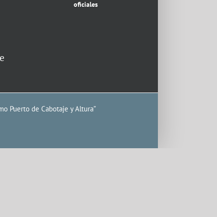
oficiales
e
mo Puerto de Cabotaje y Altura”