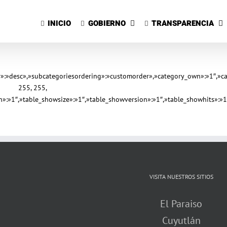
Saltar
al
INICIO
GOBIERNO
TRANSPARENCIA
contenido
ir»:»desc»,»subcategoriesordering»:»customorder»,»category_own»:»1″,»ca
255, 255,
on»:»1″,»table_showsize»:»1″,»table_showversion»:»1″,»table_showhits»:
VISITA NUESTROS SITIOS
El Paraiso
Cuyutlán