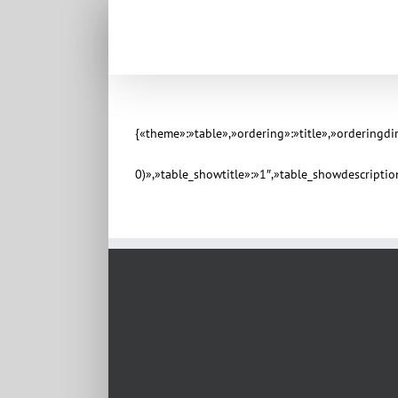
{«theme»:»table»,»ordering»:»title»,»orderingd
0)»,»table_showtitle»:»1″,»table_showdescripti