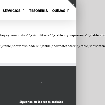
SERVICIOS
TESORERÍA
QUEJAS
Toggle
Sliding
Bar
Area
tegory_own_old»:»1″,»visibility»:»-1″,»table_stylingmenu»:»1″,»table_s
»1″,»table_showdownload»:»1″,»table_showdateadd»:»1″,»table_showdatemo
.
Síguenos en las redes sociales