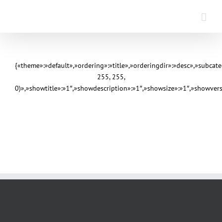
Saltar
al
contenido
{«theme»:»default»,»ordering»:»title»,»orderingdir»:»desc»,»subca
255, 255,
0)»,»showtitle»:»1″,»showdescription»:»1″,»showsize»:»1″,»showve