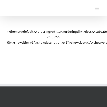
Saltar
al
contenido
{«theme»:»default»,»ordering»:»title»,»orderingdir»:»desc»,»subca
255, 255,
0)»,»showtitle»:»1″,»showdescription»:»1″,»showsize»:»1″,»showve