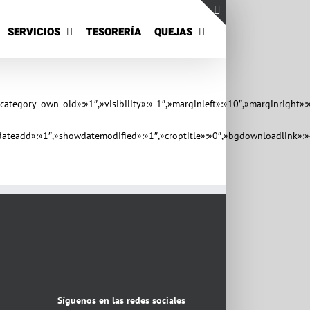
SERVICIOS
TESORERÍA
QUEJAS
Toggle
Sliding
Bar
Area
,»category_own_old»:»1″,»visibility»:»-1″,»marginleft»:»10″,»marginrig
ateadd»:»1″,»showdatemodified»:»1″,»croptitle»:»0″,»bgdownloadlink»:»
.
Síguenos en las redes sociales