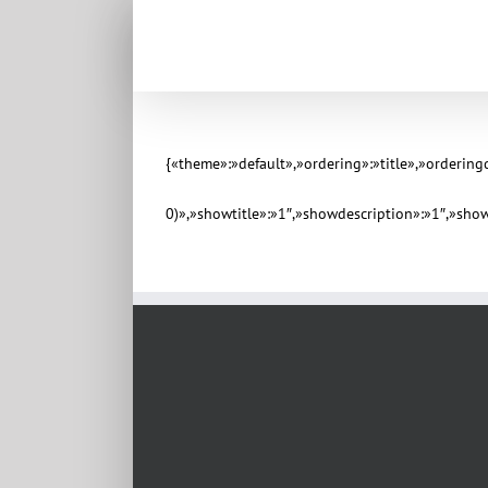
{«theme»:»default»,»ordering»:»title»,»orderin
0)»,»showtitle»:»1″,»showdescription»:»1″,»sh