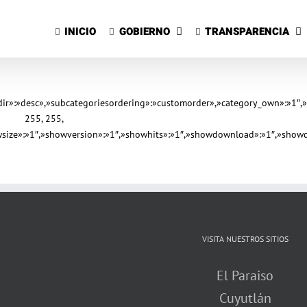
Saltar
al
INICIO
GOBIERNO
TRANSPARENCIA
contenido
gdir»:»desc»,»subcategoriesordering»:»customorder»,»category_own»:»1″
255, 255,
owsize»:»1″,»showversion»:»1″,»showhits»:»1″,»showdownload»:»1″,»showd
VISITA NUESTROS SITIOS
El Paraiso
Cuyutlán