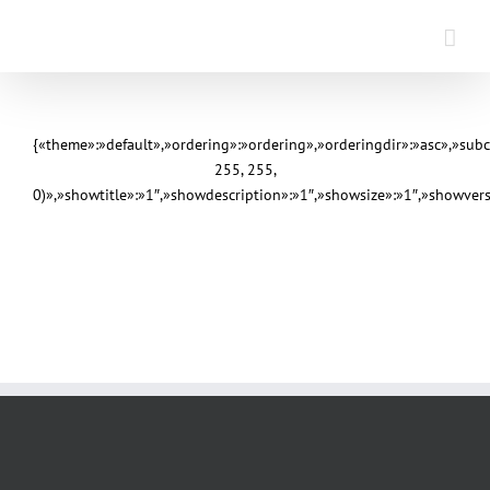
Saltar
al
contenido
{«theme»:»default»,»ordering»:»ordering»,»orderingdir»:»asc»,»sub
255, 255,
0)»,»showtitle»:»1″,»showdescription»:»1″,»showsize»:»1″,»showve