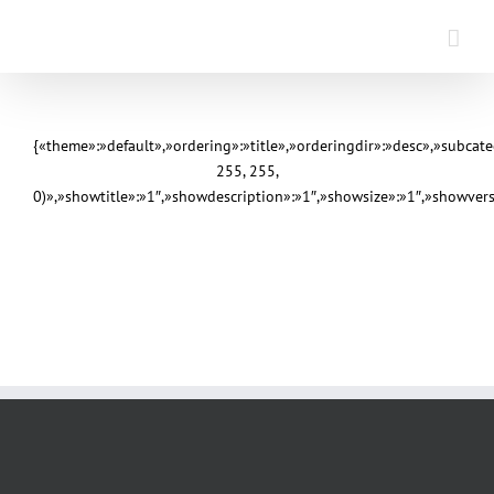
Saltar
al
contenido
{«theme»:»default»,»ordering»:»title»,»orderingdir»:»desc»,»subca
255, 255,
0)»,»showtitle»:»1″,»showdescription»:»1″,»showsize»:»1″,»showve