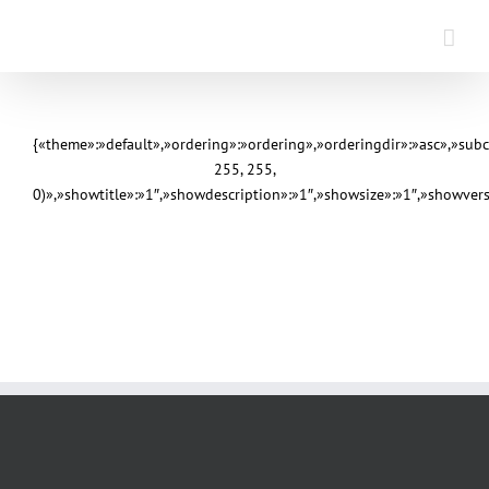
Saltar
al
contenido
{«theme»:»default»,»ordering»:»ordering»,»orderingdir»:»asc»,»sub
255, 255,
0)»,»showtitle»:»1″,»showdescription»:»1″,»showsize»:»1″,»showve