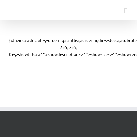
Saltar
al
contenido
{«theme»:»default»,»ordering»:»title»,»orderingdir»:»desc»,»subca
255, 255,
0)»,»showtitle»:»1″,»showdescription»:»1″,»showsize»:»1″,»showve