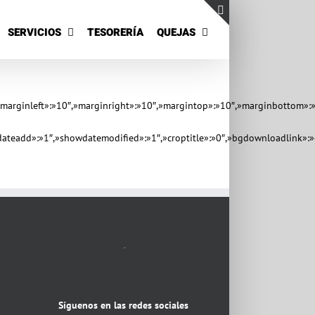
SERVICIOS
TESORERÍA
QUEJAS
Toggle
Sliding
Bar
Area
1″,»marginleft»:»10″,»marginright»:»10″,»margintop»:»10″,»marginbottom
ateadd»:»1″,»showdatemodified»:»1″,»croptitle»:»0″,»bgdownloadlink»:»
.
Síguenos en las redes sociales