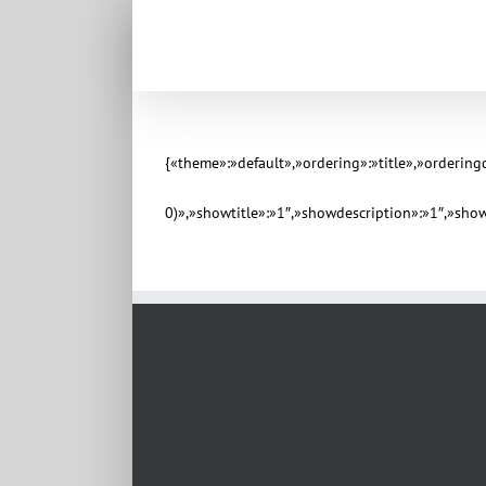
{«theme»:»default»,»ordering»:»title»,»orderin
0)»,»showtitle»:»1″,»showdescription»:»1″,»sh