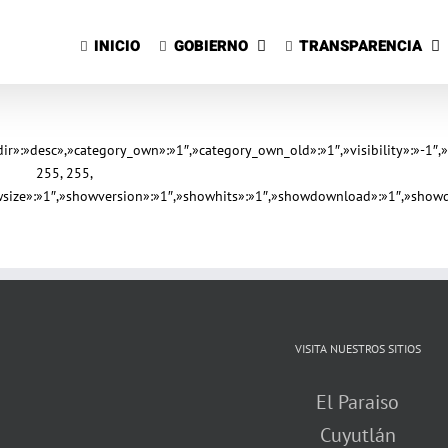
Saltar
al
INICIO
GOBIERNO
TRANSPARENCIA
contenido
gdir»:»desc»,»category_own»:»1″,»category_own_old»:»1″,»visibility»:»-
255, 255,
owsize»:»1″,»showversion»:»1″,»showhits»:»1″,»showdownload»:»1″,»showd
VISITA NUESTROS SITIOS
El Paraiso
Cuyutlán