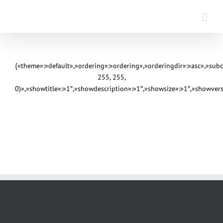
Saltar
al
contenido
{«theme»:»default»,»ordering»:»ordering»,»orderingdir»:»asc»,»sub
255, 255,
0)»,»showtitle»:»1″,»showdescription»:»1″,»showsize»:»1″,»showve