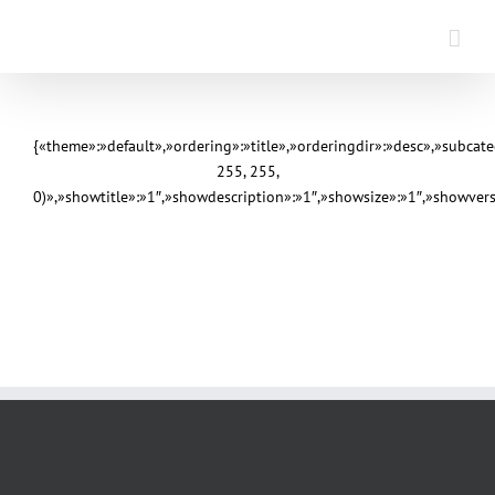
Saltar
al
contenido
{«theme»:»default»,»ordering»:»title»,»orderingdir»:»desc»,»subca
255, 255,
0)»,»showtitle»:»1″,»showdescription»:»1″,»showsize»:»1″,»showve