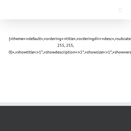
Saltar
al
contenido
{«theme»:»default»,»ordering»:»title»,»orderingdir»:»desc»,»subca
255, 255,
0)»,»showtitle»:»1″,»showdescription»:»1″,»showsize»:»1″,»showve