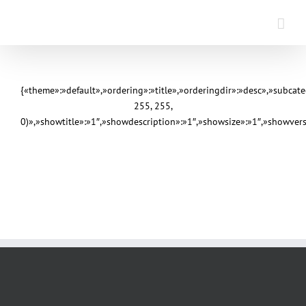
Saltar
al
contenido
{«theme»:»default»,»ordering»:»title»,»orderingdir»:»desc»,»subca
255, 255,
0)»,»showtitle»:»1″,»showdescription»:»1″,»showsize»:»1″,»showve