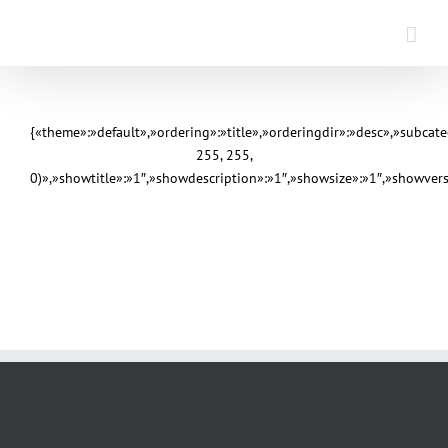
Saltar
al
contenido
{«theme»:»default»,»ordering»:»title»,»orderingdir»:»desc»,»subca
255, 255,
0)»,»showtitle»:»1″,»showdescription»:»1″,»showsize»:»1″,»showve