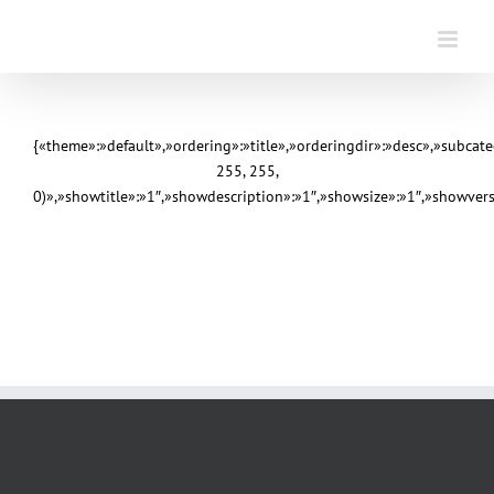
Saltar
al
contenido
{«theme»:»default»,»ordering»:»title»,»orderingdir»:»desc»,»subca
255, 255,
0)»,»showtitle»:»1″,»showdescription»:»1″,»showsize»:»1″,»showve