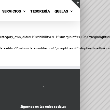
SERVICIOS
TESORERÍA
QUEJAS
Toggle
Sliding
Bar
Area
»category_own_old»:»1″,»visibility»:»-1″,»marginleft»:»10″,»marginrigh
ateadd»:»1″,»showdatemodified»:»1″,»croptitle»:»0″,»bgdownloadlink»:»
.
Síguenos en las redes sociales