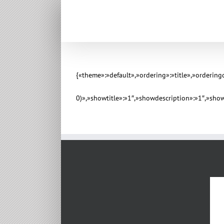
{«theme»:»default»,»ordering»:»title»,»orderin
0)»,»showtitle»:»1″,»showdescription»:»1″,»sh