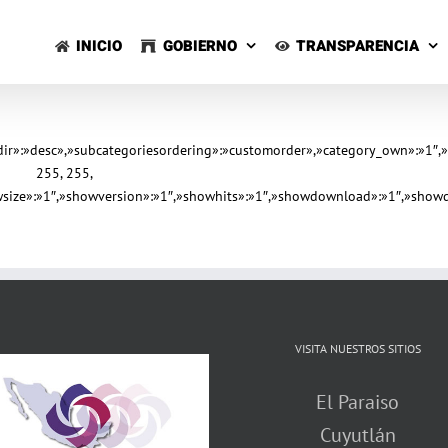
Saltar
al
INICIO
GOBIERNO
TRANSPARENCIA
contenido
gdir»:»desc»,»subcategoriesordering»:»customorder»,»category_own»:»1″,
255, 255,
owsize»:»1″,»showversion»:»1″,»showhits»:»1″,»showdownload»:»1″,»showd
VISITA NUESTROS SITIOS
El Paraiso
Cuyutlán