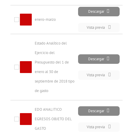
Descargar
enero-marzo
Vista previa
Estado Analítico del 
Ejercicio del 
Descargar
Presupuesto del 1 de 
enero al 30 de 
Vista previa
septiembre de 2018 tipo 
de gasto
EDO ANALITICO 
Descargar
EGRESOS OBJETO DEL 
Vista previa
GASTO