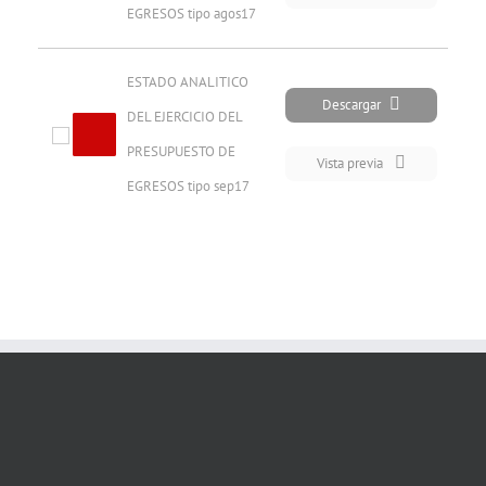
EGRESOS tipo agos17
ESTADO ANALITICO 
Descargar
DEL EJERCICIO DEL 
PRESUPUESTO DE 
Vista previa
EGRESOS tipo sep17