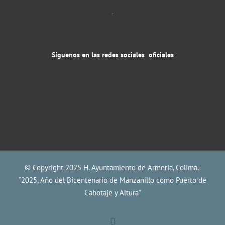
.
Síguenos en las redes sociales oficiales
© Copyright 2025 H. Ayuntamiento de Armería, Colima.-
“2025, Año del Bicentenario de Manzanillo como Puerto de
Cabotaje y Altura”
Facebook