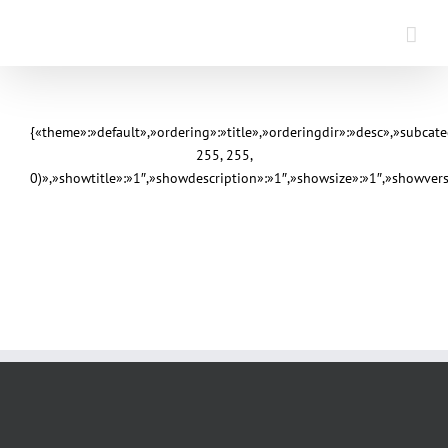
Saltar
al
contenido
{«theme»:»default»,»ordering»:»title»,»orderingdir»:»desc»,»subca
255, 255,
0)»,»showtitle»:»1″,»showdescription»:»1″,»showsize»:»1″,»showve