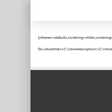
{«theme»:»default»,»ordering»:»title»,»orderin
0)»,»showtitle»:»1″,»showdescription»:»1″,»sh