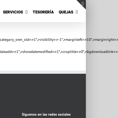
SERVICIOS
TESORERÍA
QUEJAS
Toggle
Sliding
Bar
Area
»category_own_old»:»1″,»visibility»:»-1″,»marginleft»:»10″,»marginrigh
ateadd»:»1″,»showdatemodified»:»1″,»croptitle»:»0″,»bgdownloadlink»:»
.
Síguenos en las redes sociales