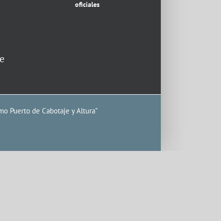
oficiales
e
mo Puerto de Cabotaje y Altura”