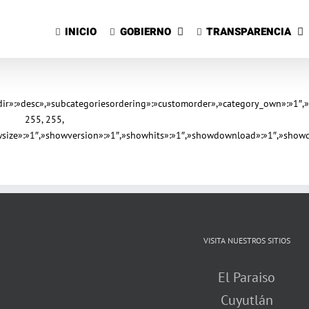
Saltar
al
INICIO
GOBIERNO
TRANSPARENCIA
contenido
gdir»:»desc»,»subcategoriesordering»:»customorder»,»category_own»:»1″,
255, 255,
owsize»:»1″,»showversion»:»1″,»showhits»:»1″,»showdownload»:»1″,»showd
VISITA NUESTROS SITIOS
El Paraiso
Cuyutlán