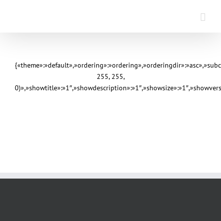
Saltar
al
contenido
{«theme»:»default»,»ordering»:»ordering»,»orderingdir»:»asc»,»sub
255, 255,
0)»,»showtitle»:»1″,»showdescription»:»1″,»showsize»:»1″,»showve