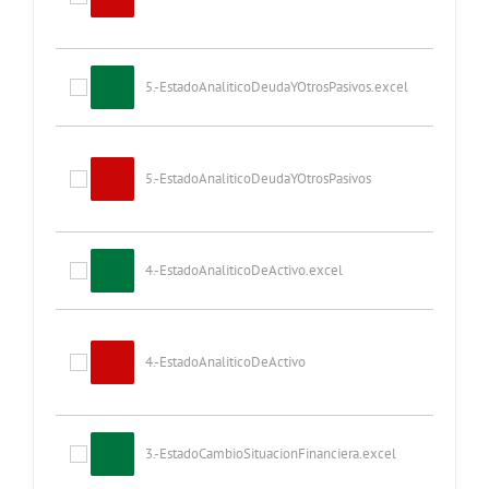
5.-EstadoAnaliticoDeudaYOtrosPasivos.excel
5.-EstadoAnaliticoDeudaYOtrosPasivos
4.-EstadoAnaliticoDeActivo.excel
4.-EstadoAnaliticoDeActivo
3.-EstadoCambioSituacionFinanciera.excel