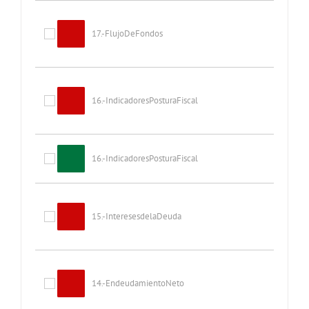
17.-FlujoDeFondos
16.-IndicadoresPosturaFiscal
16.-IndicadoresPosturaFiscal
15.-InteresesdelaDeuda
14.-EndeudamientoNeto