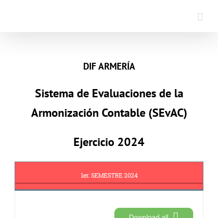
Saltar
al
contenido
DIF ARMERÍA
Sistema de Evaluaciones de la
Armonización Contable (SEvAC)
Ejercicio 2024
1er. SEMESTRE 2024
Download all