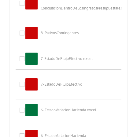
ConciliacionDentroDeLosIngresosPresupuestalesYContables
8.-PasivosContingentes
7.-EstadoDeFlujoEfectivo.excel
7.-EstadoDeFlujoEfectivo
6.-EstadoVariacionHacienda.excel
6.-EstadoVariacionHacienda