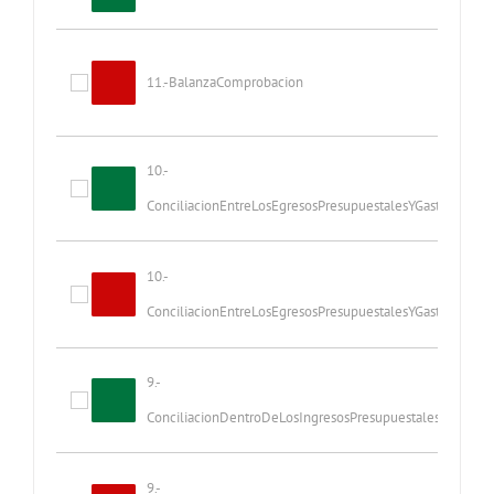
11.-BalanzaComprobacion
10.-
ConciliacionEntreLosEgresosPresupuestalesYGastosContables.excel
10.-
ConciliacionEntreLosEgresosPresupuestalesYGastosContables
9.-
ConciliacionDentroDeLosIngresosPresupuestalesYContables.excel
9.-