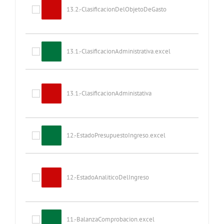
13.2.-ClasificacionDelObjetoDeGasto
13.1.-ClasificacionAdministrativa.excel
13.1.-ClasificacionAdministativa
12.-EstadoPresupuestoIngreso.excel
12.-EstadoAnaliticoDelIngreso
11.-BalanzaComprobacion.excel