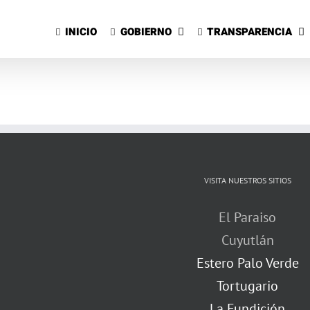
Saltar
al
INICIO
GOBIERNO
TRANSPARENCIA
contenido
VISITA NUESTROS SITIOS
El Paraiso
Cuyutlán
Estero Palo Verde
Tortugario
La Fundición