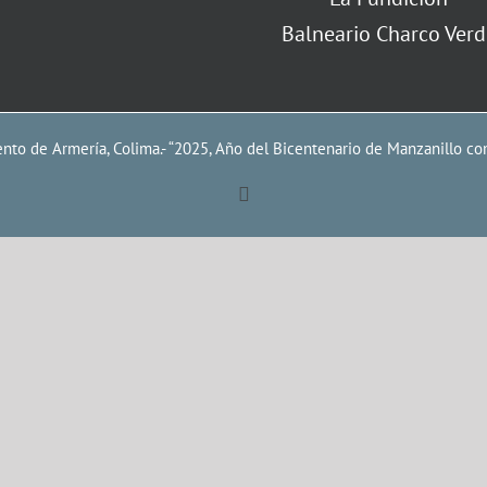
Balneario Charco Verd
to de Armería, Colima.- “2025, Año del Bicentenario de Manzanillo co
Facebook