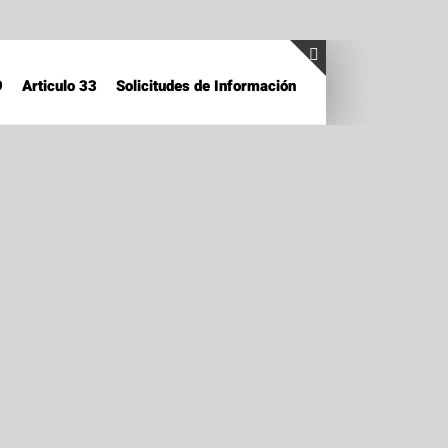
9
Articulo 33
Solicitudes de Información
Toggle
Sliding
Bar
Area
▼
▼
entos generales y
▼